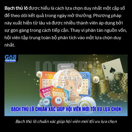
Bạch thủ lô
được hiểu là cách lựa chọn duy nhất một cặp số
để theo dõi kết quả trong ngày mở thưởng. Phương pháp
này xuất hiện từ lâu và được nhiều thành viên áp dụng bởi
sự gọn gàng trong cách tiếp cận. Thay vì phân tán nguồn vốn,
hội viên tập trung toàn bộ phân tích vào một lựa chọn duy
nhất.
Bạch thủ lô chuẩn xác giúp hội viên mới tối ưu lựa chọn