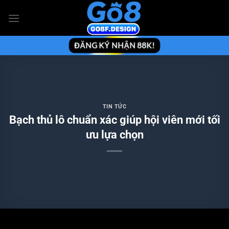
Skip
to
content
ĐĂNG KÝ NHẬN 88K!
TIN TỨC
Bạch thủ lô chuẩn xác giúp hội viên mới tối
ưu lựa chọn