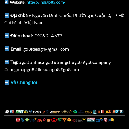
Website:
https://indigo85.com/
Địa chỉ:
59 Nguyễn Đình Chiểu, Phường 6, Quận 3, TP. Hồ
Chí Minh, Việt Nam
Điện thoại:
0908 214 673
Email:
go8fdesign@gmail.com
Tag:
#go8 #nhacaigo8 #trangchugo8 #go8company
#dangnhapgo8 #linkvaogo8 #go8com
Về Chúng Tôi