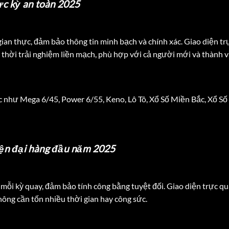
cực kỳ an toàn 2025
ian thực, đảm bảo thông tin minh bạch và chính xác. Giao diện t
 thời trải nghiệm liền mạch, phù hợp với cả người mới và thành v
như Mega 6/45, Power 6/55, Keno, Lô Tô, Xổ Số Miền Bắc, Xổ Số 
iện đại hàng đầu năm 2025
mỗi kỳ quay, đảm bảo tính công bằng tuyệt đối. Giao diện trực qu
ông cần tốn nhiều thời gian hay công sức.