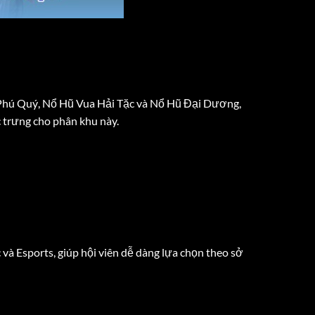
hú Quý, Nổ Hũ Vua Hải Tặc và Nổ Hũ Đại Dương,
c trưng cho phân khu này.
 Esports, giúp hội viên dễ dàng lựa chọn theo sở