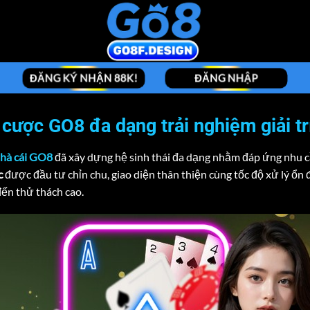
ĐĂNG KÝ NHẬN 88K!
ĐĂNG NHẬP
cược GO8 đa dạng trải nghiệm giải tr
hà cái GO8
đã xây dựng hệ sinh thái đa dạng nhằm đáp ứng nhu 
c
được đầu tư chỉn chu, giao diện thân thiện cùng tốc độ xử lý ổn 
đến thử thách cao.