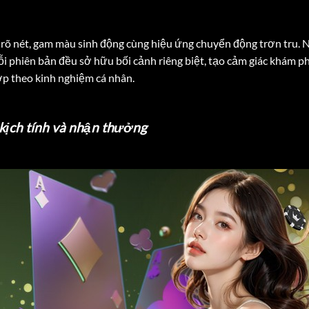
õ nét, gam màu sinh động cùng hiệu ứng chuyển động trơn tru. 
phiên bản đều sở hữu bối cảnh riêng biệt, tạo cảm giác khám phá
ợp theo kinh nghiệm cá nhân.
kịch tính và nhận thưởng