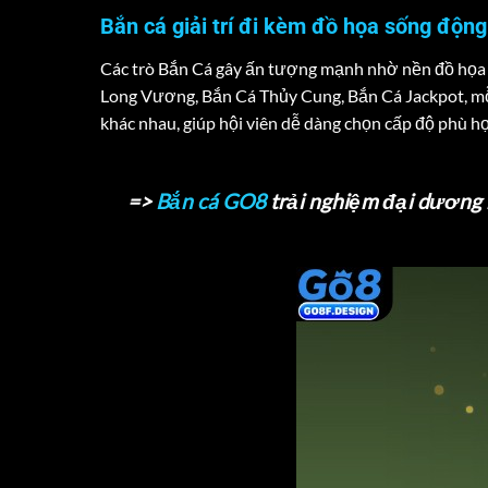
Bắn cá giải trí đi kèm đồ họa sống động
Các trò Bắn Cá gây ấn tượng mạnh nhờ nền đồ họa r
Long Vương, Bắn Cá Thủy Cung, Bắn Cá Jackpot, mỗi 
khác nhau, giúp hội viên dễ dàng chọn cấp độ phù h
=>
Bắn cá GO8
trải nghiệm đại dương 