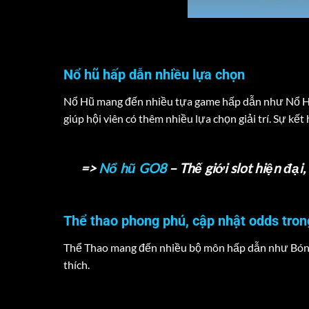
Nổ hũ hấp dẫn nhiều lựa chọn
Nổ Hũ mang đến nhiều tựa game hấp dẫn như Nổ H
giúp hội viên có thêm nhiều lựa chọn giải trí. Sự k
=>
Nổ hũ GO8
– Thế giới slot hiện đại
Thể thao phong phú, cập nhật odds trong
Thể Thao mang đến nhiều bộ môn hấp dẫn như Bóng 
thích.