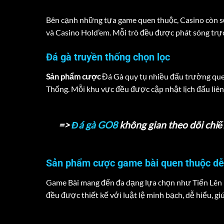
Bên cạnh những tựa game quen thuộc, Casino còn sở 
và Casino Hold’em. Mỗi trò đều được phát sóng trực 
Đá gà truyền thống chọn lọc
Sản phẩm cược
Đá Gà quy tụ nhiều đấu trường qu
Thống. Mỗi khu vực đều được cập nhật lịch đấu liên 
=>
Đá gà GO8
không gian theo dõi chiế
Sản phẩm cược
game bài quen thuộc dễ
Game Bài mang đến đa dạng lựa chọn như Tiến Lên Mi
đều được thiết kế với luật lệ minh bạch, dễ hiểu, 