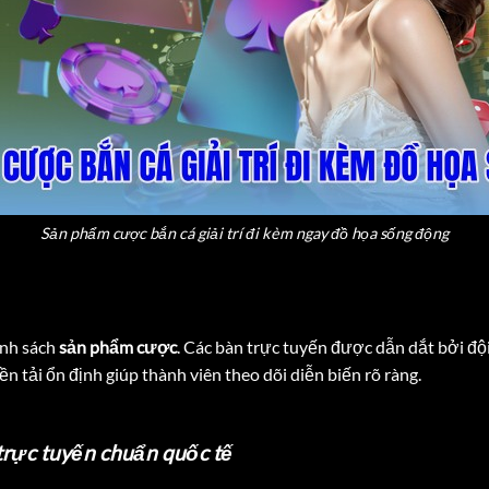
Sản phẩm cược bắn cá giải trí đi kèm ngay đồ họa sống động
anh sách
sản phẩm cược
. Các bàn trực tuyến được dẫn dắt bởi độ
ền tải ổn định giúp thành viên theo dõi diễn biến rõ ràng.
 trực tuyến chuẩn quốc tế