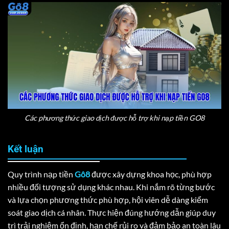
Các phương thức giao dịch được hỗ trợ khi nạp tiền GO8
Kết luận
Quy trình nạp tiền
Gô8
được xây dựng khoa học, phù hợp
nhiều đối tượng sử dụng khác nhau. Khi nắm rõ từng bước
và lựa chọn phương thức phù hợp, hội viên dễ dàng kiểm
soát giao dịch cá nhân. Thực hiện đúng hướng dẫn giúp duy
trì trải nghiệm ổn định, hạn chế rủi ro và đảm bảo an toàn lâu