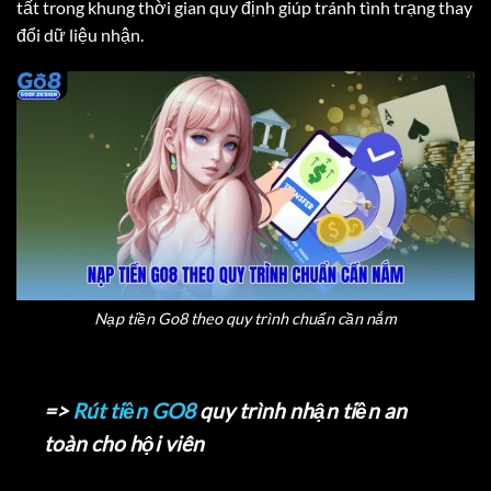
tất trong khung thời gian quy định giúp tránh tình trạng thay
đổi dữ liệu nhận.
Nạp tiền Go8 theo quy trình chuẩn cần nắm
=>
Rút tiền GO8
quy trình nhận tiền an
toàn cho hội viên