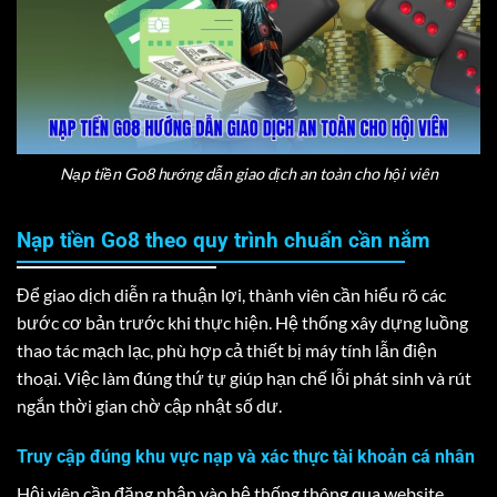
Nạp tiền Go8 hướng dẫn giao dịch an toàn cho hội viên
Nạp tiền Go8 theo quy trình chuẩn cần nắm
Để giao dịch diễn ra thuận lợi, thành viên cần hiểu rõ các
bước cơ bản trước khi thực hiện. Hệ thống xây dựng luồng
thao tác mạch lạc, phù hợp cả thiết bị máy tính lẫn điện
thoại. Việc làm đúng thứ tự giúp hạn chế lỗi phát sinh và rút
ngắn thời gian chờ cập nhật số dư.
Truy cập đúng khu vực nạp và xác thực tài khoản cá nhân
Hội viên cần đăng nhập vào hệ thống thông qua website